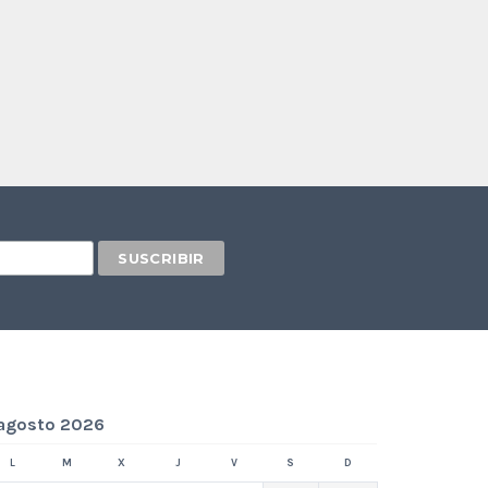
agosto 2026
L
M
X
J
V
S
D